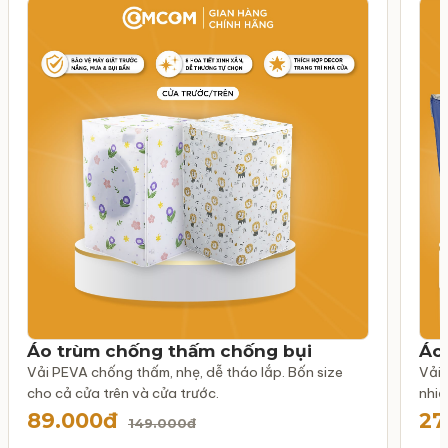
Áo trùm chống thấm chống bụi
Áo 
Vải PEVA chống thấm, nhẹ, dễ tháo lắp. Bốn size
Vải 
cho cả cửa trên và cửa trước.
nhiề
89.000đ
27
149.000đ