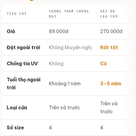
CHỐNG THẤM CHỐNG
VẢI DÙ
TIÊU CHÍ
BỤI
CAO CẤP
Giá
89.000đ
270.000đ
Đặt ngoài trời
Không khuyến nghị
Rất tốt
Chống tia UV
Không
Có
Tuổi thọ ngoài
Khoảng 1 năm
3–5 năm
trời
Trên và
Loại cửa
Trên và trước
trước
Số size
4
4