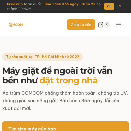
Skip
Freeship
toàn quốc ·
Bảo hành 365 ngày
·
Giao 2h
nội
VI
EN
thành TP.HCM
to
content
Zalo tư vấn
0
Tự sản xuất tại TP. Hồ Chí Minh từ 2022
Máy giặt để ngoài trời vẫn
bền như
đặt trong nhà
Áo trùm COMCOM chống thấm hoàn toàn, chống tia UV,
không giòn sau nắng gắt. Bảo hành 365 ngày, lỗi sản
xuất đổi mới.
Tìm size máy của bạn