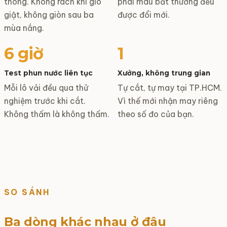
thông. Không rách khi gió
phai màu bất thường đều
giật, không giòn sau ba
được đổi mới.
mùa nắng.
6 giờ
1
Test phun nước liên tục
Xưởng, không trung gian
Mỗi lô vải đều qua thử
Tự cắt, tự may tại TP.HCM.
nghiệm trước khi cắt.
Vì thế mới nhận may riêng
Không thấm là không thấm.
theo số đo của bạn.
SO SÁNH
Ba dòng khác nhau ở đâu