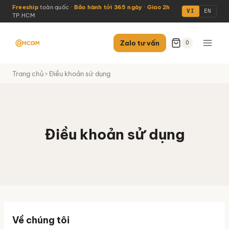
Skip
Freeship
toàn quốc ·
Bảo hành tới 365 ngày
·
Giao 2h
VI
EN
TP.HCM
to
content
Zalo tư vấn
0
Trang chủ
› Điều khoản sử dụng
Điều khoản sử dụng
Về chúng tôi