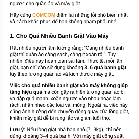
ngược cho quần áo và máy giặt.
Hãy cùng 
COMCOM
 điểm lại những lỗi phổ biến nhất 
và cách khắc phục để bạn không phạm phải nhé!
1. Cho Quá Nhiều Banh Giặt Vào Máy
Rất nhiều người lầm tưởng rằng: “Càng nhiều banh 
giặt thì quần áo càng sạch, càng ít xoắn rối”. Tuy 
nhiên, điều này hoàn toàn sai lầm. Thực tế, mỗi lần 
giặt, bạn chỉ cần sử dụng khoảng 
3–6 quả banh giặt
, 
tùy theo lượng quần áo và kích thước máy giặt.
Việc cho quá nhiều banh giặt vào máy không giúp 
tăng hiệu quả
 mà còn gây ra hiện tượng quần áo bị 
va đập quá mạnh, xoắn ngược vào nhau hoặc làm 
rách, nhăn nheo các loại vải mỏng. Ngoài ra, việc này 
cũng ảnh hưởng đến chuyển động quay của lồng giặt, 
khiến máy giặt dễ bị rung lắc và giảm tuổi thọ.
Lưu ý:
 Nếu lồng giặt nhà bạn nhỏ (7–8kg), chỉ nên 
dùng khoảng 3–4 quả banh. Với máy giặt công suất 