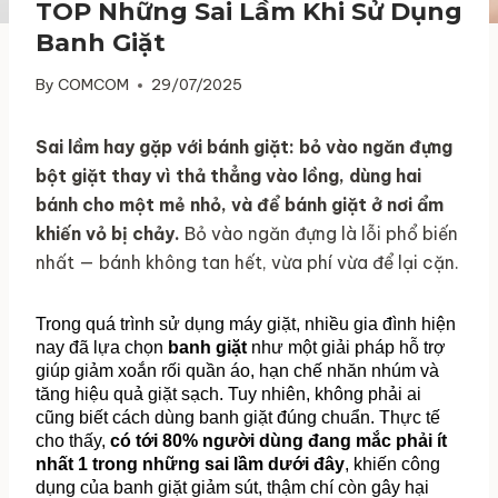
TOP Những Sai Lầm Khi Sử Dụng
Banh Giặt
By
COMCOM
29/07/2025
Sai lầm hay gặp với bánh giặt: bỏ vào ngăn đựng
bột giặt thay vì thả thẳng vào lồng, dùng hai
bánh cho một mẻ nhỏ, và để bánh giặt ở nơi ẩm
khiến vỏ bị chảy.
Bỏ vào ngăn đựng là lỗi phổ biến
nhất — bánh không tan hết, vừa phí vừa để lại cặn.
Trong quá trình sử dụng máy giặt, nhiều gia đình hiện 
nay đã lựa chọn 
banh giặt 
như một giải pháp hỗ trợ 
giúp giảm xoắn rối quần áo, hạn chế nhăn nhúm và 
tăng hiệu quả giặt sạch. Tuy nhiên, không phải ai 
cũng biết cách dùng banh giặt đúng chuẩn. Thực tế 
cho thấy, 
có tới 80% người dùng đang mắc phải ít 
nhất 1 trong những sai lầm dưới đây
, khiến công 
dụng của banh giặt giảm sút, thậm chí còn gây hại 