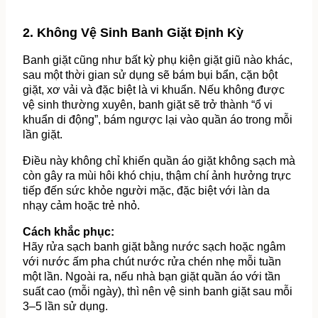
2. Không Vệ Sinh Banh Giặt Định Kỳ
Banh giặt cũng như bất kỳ phụ kiện giặt giũ nào khác, 
sau một thời gian sử dụng sẽ bám bụi bẩn, cặn bột 
giặt, xơ vải và đặc biệt là vi khuẩn. Nếu không được 
vệ sinh thường xuyên, banh giặt sẽ trở thành “ổ vi 
khuẩn di động”, bám ngược lại vào quần áo trong mỗi 
lần giặt.
Điều này không chỉ khiến quần áo giặt không sạch mà 
còn gây ra mùi hôi khó chịu, thậm chí ảnh hưởng trực 
tiếp đến sức khỏe người mặc, đặc biệt với làn da 
nhạy cảm hoặc trẻ nhỏ.
Cách khắc phục:
Hãy rửa sạch banh giặt bằng nước sạch hoặc ngâm 
với nước ấm pha chút nước rửa chén nhẹ mỗi tuần 
một lần. Ngoài ra, nếu nhà bạn giặt quần áo với tần 
suất cao (mỗi ngày), thì nên vệ sinh banh giặt sau mỗi 
3–5 lần sử dụng.