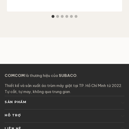
COMCOM
là thương hiệu của
SUBACO
.
Thiết kế và sản xuất áo trùm máy giặt tại TP. Hồ Chí Minh từ 2022.
Tự cắt, tự may, không qua trung gian.
SẢN PHẨM
HỖ TRỢ
LIÊN HỆ