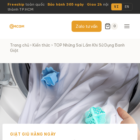
Skip
Freeship
toàn quốc ·
Bảo hành 365 ngày
·
Giao 2h
nội
VI
EN
thành TP.HCM
to
content
Zalo tư vấn
0
Trang chủ
›
Kiến thức
› TOP Những Sai Lầm Khi Sử Dụng Banh
Giặt
GIẶT GIŨ HẰNG NGÀY