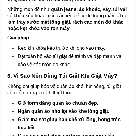
Những món đồ như 
quần jeans, áo khoác, váy, túi vải
có khóa kéo hoặc móc cài nếu để tự do trong máy rất dễ 
làm trầy xước mặt lồng giặt, rách các món đồ khác 
hoặc kẹt khóa vào ron máy
.
Giải pháp:
Kéo kín khóa kéo trước khi cho vào máy.
Đặt toàn bộ vào túi giặt để tránh va đập mạnh và 
bảo vệ các món đồ khác.
6. Vì Sao Nên Dùng Túi Giặt Khi Giặt Máy?
Không chỉ giúp bảo vệ quần áo khỏi hư hỏng, túi giặt 
còn có những lợi ích thiết thực:
Giữ form dáng quần áo chuẩn đẹp.
Ngăn quần áo nhỏ lọt vào khe lồng giặt.
Giảm ma sát giúp hạn chế xù lông, bong tróc 
họa tiết.
Giúp máy giặt chạy êm hơn, giảm rung lắc.