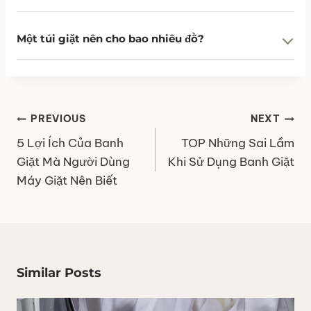
Một túi giặt nên cho bao nhiêu đồ?
Điều
PREVIOUS
NEXT
hướng
5 Lợi Ích Của Banh
TOP Những Sai Lầm
bài
Giặt Mà Người Dùng
Khi Sử Dụng Banh Giặt
viết
Máy Giặt Nên Biết
Similar Posts