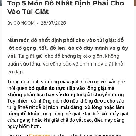
Top 5 Món Đồ Nhất Định Phải Cho
Vào Túi Giặt
By
COMCOM
28/07/2025
Năm món đồ nhất định phải cho vào túi giặt: đồ
lót có gọng, tất, đồ len, áo có dây mảnh và giày
vải.
Túi giặt giữ cho đồ không bị kéo giãn, không
quấn vào lồng, và cũng bảo vệ chính máy giặt khỏi
va đập.
Trong quá trình sử dụng máy giặt, nhiều người vẫn giữ 
thói quen 
bỏ quần áo trực tiếp vào lồng giặt mà 
không phân loại hay sử dụng túi giặt chuyên dụng
. 
Tuy nhiên, có những món đồ nếu không được cho vào 
túi giặt sẽ rất dễ 
bị rách, mất dáng, xù lông hoặc làm 
hỏng đồ khác
 trong cùng mẻ giặt. Đặc biệt với máy giặt 
cửa ngang hoặc khi giặt chế độ vắt cao, điều này càng 
nguy hiểm hơn.
Dưới đây 
Comcom
 sẽ chỉ ra cho bạn 
5 loại quần áo, 