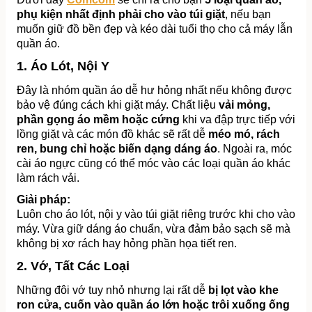
phụ kiện nhất định phải cho vào túi giặt
, nếu bạn 
muốn giữ đồ bền đẹp và kéo dài tuổi thọ cho cả máy lẫn 
quần áo.
1. Áo Lót, Nội Y
Đây là nhóm quần áo dễ hư hỏng nhất nếu không được 
bảo vệ đúng cách khi giặt máy. Chất liệu 
vải mỏng, 
phần gọng áo mềm hoặc cứng
 khi va đập trực tiếp với 
lồng giặt và các món đồ khác sẽ rất dễ 
méo mó, rách 
ren, bung chỉ hoặc biến dạng dáng áo
. Ngoài ra, móc 
cài áo ngực cũng có thể móc vào các loại quần áo khác 
làm rách vải.
Giải pháp:
Luôn cho áo lót, nội y vào túi giặt riêng trước khi cho vào 
máy. Vừa giữ dáng áo chuẩn, vừa đảm bảo sạch sẽ mà 
không bị xơ rách hay hỏng phần họa tiết ren.
2. Vớ, Tất Các Loại
Những đôi vớ tuy nhỏ nhưng lại rất dễ 
bị lọt vào khe 
ron cửa, cuốn vào quần áo lớn hoặc trôi xuống ống 