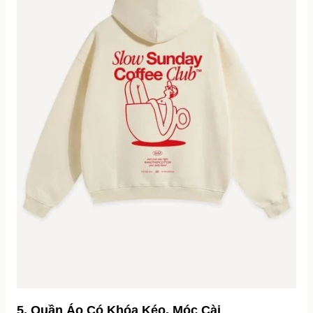
5. Quần Áo Có Khóa Kéo, Móc Cài