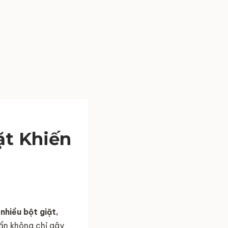
ặt Khiến
nhiều bột giặt,
n không chỉ gây