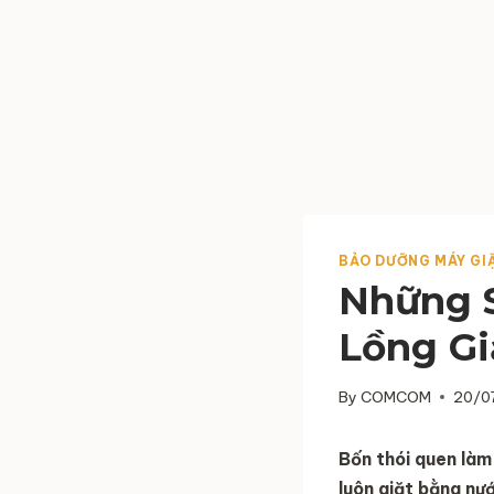
BẢO DƯỠNG MÁY GI
Những S
Lồng Gi
By
COMCOM
20/0
Bốn thói quen làm 
luôn giặt bằng nướ