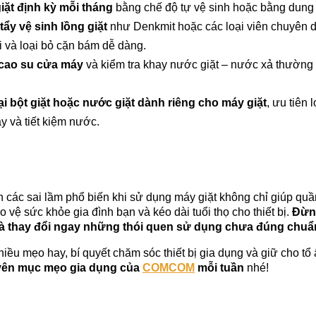
iặt định kỳ mỗi tháng
 bằng chế độ tự vệ sinh hoặc bằng dung
ẩy vệ sinh lồng giặt
 như Denkmit hoặc các loại viên chuyên d
 và loại bỏ cặn bám dễ dàng.
 cao su cửa máy
 và kiểm tra khay nước giặt – nước xả thường 
i bột giặt hoặc nước giặt dành riêng cho máy giặt
, ưu tiên l
y và tiết kiệm nước.
nh các sai lầm phổ biến khi sử dụng máy giặt không chỉ giúp quầ
vệ sức khỏe gia đình bạn và kéo dài tuổi thọ cho thiết bị. 
Đừng
 và thay đổi ngay những thói quen sử dụng chưa đúng chuẩ
iều mẹo hay, bí quyết chăm sóc thiết bị gia dụng và giữ cho tổ 
yên mục mẹo gia dụng của 
COMCOM
 mỗi tuần
 nhé!