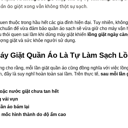
ần áo giặt xong vẫn không thật sự sạch.
 quen thuộc trong hầu hết các gia đình hiện đại. Tuy nhiên, không 
chuẩn để vừa đảm bảo quần áo sạch sẽ vừa giữ cho máy vận hàn
u thói quen sai lầm khi dùng máy giặt khiến 
lồng giặt ngày cà
lượng giặt và sức khỏe người sử dụng.
áy Giặt Quần Áo Là Tự Làm Sạch L
g cho rằng, mỗi lần giặt quần áo cũng đồng nghĩa với việc lồng
, đây là suy nghĩ hoàn toàn sai lầm. Trên thực tế, 
sau mỗi lần 
hoặc nước giặt chưa tan hết
g vải vụn
ần áo bám lại
m mốc hình thành do độ ẩm cao