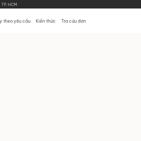
h TP.HCM
y theo yêu cầu
Kiến thức
Tra cứu đơn