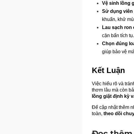
Vệ sinh lồng g
Sử dụng viên t
khuẩn, khử mùi
Lau sạch ron
cặn bẩn tích tụ.
Chọn đúng loạ
giúp bảo vệ má
Kết Luận
Việc hiểu rõ và trá
thơm lâu mà còn bảo 
lồng giặt định kỳ
Để cập nhật thêm nh
toàn, 
theo dõi chu
Đọc thêm