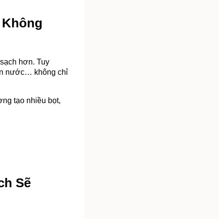
 Không 
sạch hơn. Tuy 
van nước… không chỉ 
ợng tạo nhiều bọt, 
ch Sẽ 