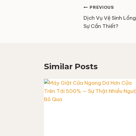
Điều
PREVIOUS
hướng
Dịch Vụ Vệ Sinh Lồn
Sự Cần Thiết?
bài
viết
Similar Posts