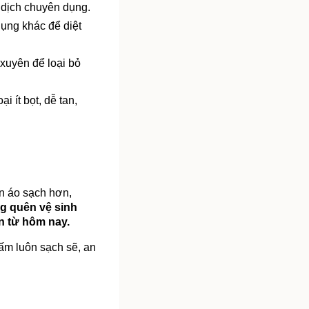
 dịch chuyên dụng.
ụng khác để diệt 
xuyên để loại bỏ 
oại ít bọt, dễ tan, 
n áo sạch hơn, 
 quên vệ sinh 
n từ hôm nay.
ấm luôn sạch sẽ, an 