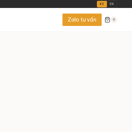
VI
EN
Zalo tư vấn
0