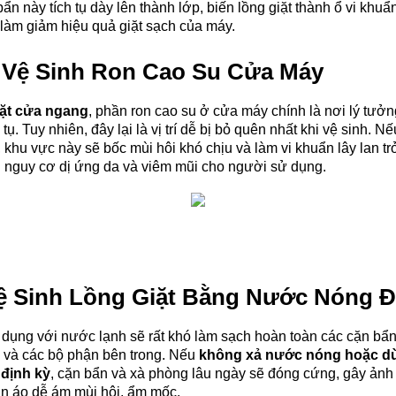
ẩn này tích tụ dày lên thành lớp, biến lồng giặt thành ổ vi khu
 làm giảm hiệu quả giặt sạch của máy.
 Vệ Sinh Ron Cao Su Cửa Máy
ặt cửa ngang
, phần ron cao su ở cửa máy chính là nơi lý tưở
 tụ. Tuy nhiên, đây lại là vị trí dễ bị bỏ quên nhất khi vệ sinh. 
khu vực này sẽ bốc mùi hôi khó chịu và làm vi khuẩn lây lan trở
ẩn nguy cơ dị ứng da và viêm mũi cho người sử dụng.
ệ Sinh Lồng Giặt Bằng Nước Nóng Đ
 dụng với nước lạnh sẽ rất khó làm sạch hoàn toàn các cặn bẩn
g và các bộ phận bên trong. Nếu 
không xả nước nóng hoặc dù
định kỳ
, cặn bẩn và xà phòng lâu ngày sẽ đóng cứng, gây ảnh
ần áo dễ ám mùi hôi, ẩm mốc.