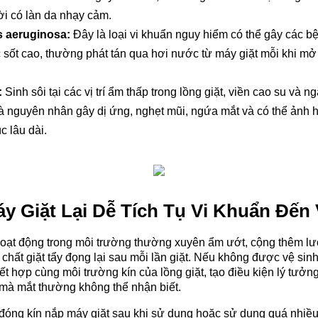
ời có làn da nhạy cảm.
 aeruginosa:
 Đây là loại vi khuẩn nguy hiểm có thể gây các b
 sốt cao, thường phát tán qua hơi nước từ máy giặt mỗi khi mở n
:
 Sinh sôi tại các vị trí ẩm thấp trong lồng giặt, viền cao su và ng
à nguyên nhân gây dị ứng, nghẹt mũi, ngứa mắt và có thể ảnh 
c lâu dài.
áy Giặt Lại Dễ Tích Tụ Vi Khuẩn Đến
ị hoạt động trong môi trường thường xuyên ẩm ướt, cộng thêm lư
hất giặt tẩy đọng lại sau mỗi lần giặt. Nếu không được vệ sinh 
kết hợp cùng môi trường kín của lồng giặt, tạo điều kiện lý tưởng
 mà mắt thường không thể nhận biết.
 đóng kín nắp máy giặt sau khi sử dụng hoặc sử dụng quá nhiều 