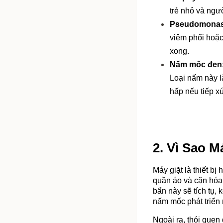
trẻ nhỏ và ngư
Pseudomonas
viêm phổi hoặc
xong.
Nấm mốc đen
Loại nấm này l
hấp nếu tiếp xú
2. Vì Sao M
Máy giặt là thiết b
quần áo và cặn hóa c
bẩn này sẽ tích tụ, 
nấm mốc phát triển
Ngoài ra, thói quen