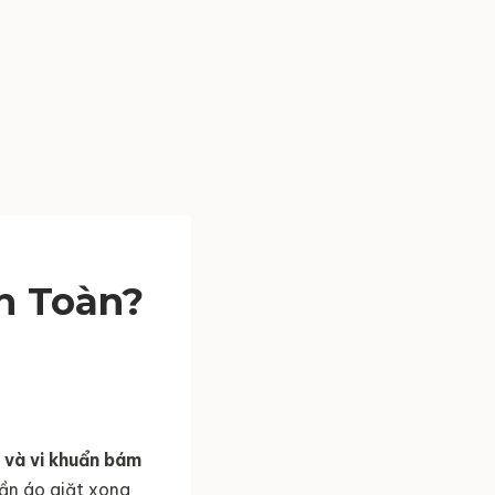
n Toàn?
 và vi khuẩn bám
ần áo giặt xong