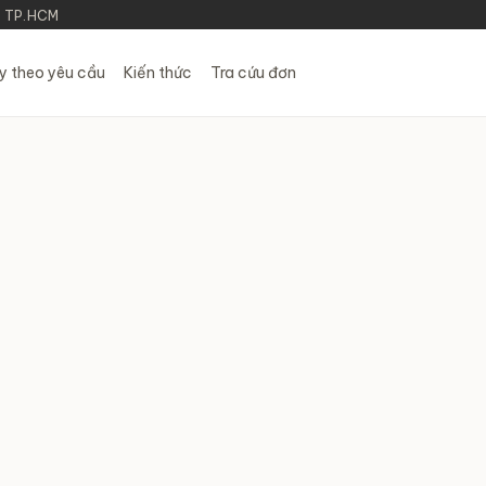
h TP.HCM
y theo yêu cầu
Kiến thức
Tra cứu đơn