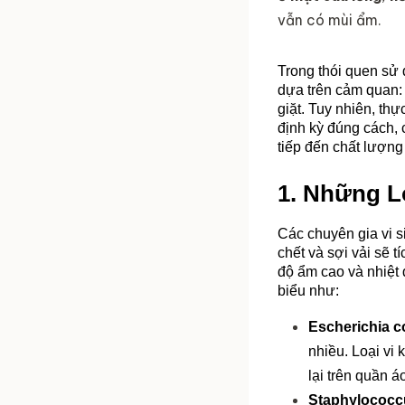
vẫn có mùi ẩm.
Trong thói quen sử 
dựa trên cảm quan: 
giặt. Tuy nhiên, thự
định kỳ đúng cách, 
tiếp đến chất lượng
1. Những L
Các chuyên gia vi si
chết và sợi vải sẽ t
độ ẩm cao và nhiệt đ
biểu như:
Escherichia col
nhiều. Loại vi
lại trên quần áo
Staphylococc