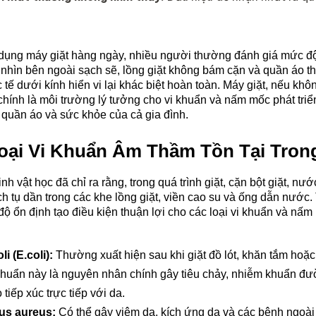
dụng máy giặt hàng ngày, nhiều người thường đánh giá mức độ v
nhìn bên ngoài sạch sẽ, lồng giặt không bám cặn và quần áo t
c tế dưới kính hiển vi lại khác biệt hoàn toàn. Máy giặt, nếu khô
chính là môi trường lý tưởng cho vi khuẩn và nấm mốc phát tri
 quần áo và sức khỏe của cả gia đình.
oại Vi Khuẩn Âm Thầm Tồn Tại Tron
nh vật học đã chỉ ra rằng, trong quá trình giặt, cặn bột giặt, nướ
ích tụ dần trong các khe lồng giặt, viền cao su và ống dẫn nước. T
ộ ổn định tạo điều kiện thuận lợi cho các loại vi khuẩn và nấm m
i (E.coli):
 Thường xuất hiện sau khi giặt đồ lót, khăn tắm hoặc
 khuẩn này là nguyên nhân chính gây tiêu chảy, nhiễm khuẩn đư
 tiếp xúc trực tiếp với da.
us aureus:
 Có thể gây viêm da, kích ứng da và các bệnh ngoài d