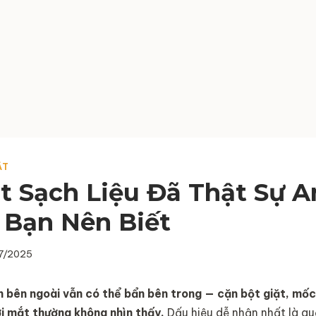
ẶT
t Sạch Liệu Đã Thật Sự A
 Bạn Nên Biết
7/2025
h bên ngoài vẫn có thể bẩn bên trong — cặn bột giặt, mốc
ơi mắt thường không nhìn thấy.
Dấu hiệu dễ nhận nhất là qu