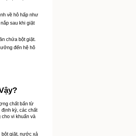
ệnh về hô hấp như 
ắp sau khi giặt 
ăn chứa bột giặt. 
hưởng đến hệ hô 
 Vậy?
ợng chất bẩn từ 
định kỳ, các chất 
 cho vi khuẩn và 
bột giặt, nước xả 