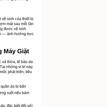
ệ sinh của thiết bị 
hơm mát sau mỗi lần 
ng được vệ sinh 
ển — ảnh hưởng trực 
g Máy Giặt
c xả thừa, tế bào da 
ại những vị trí này, 
ốc phát triển, tiêu 
 quần áo bị bẩn 
ờng ruột nếu bám 
a, đặc biệt đối với 