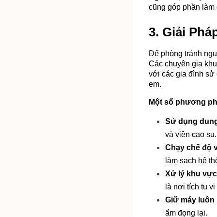
cũng góp phần làm g
3. Giải Ph
Để phòng tránh nguy
Các chuyên gia khuy
với các gia đình sử 
em.
Một số phương phá
Sử dụng dung
và viền cao su.
Chạy chế độ v
làm sạch hệ th
Xử lý khu vực
là nơi tích tụ v
Giữ máy luôn
ẩm đọng lại.