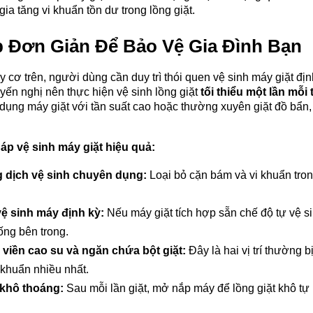
ia tăng vi khuẩn tồn dư trong lồng giặt.
áp Đơn Giản Để Bảo Vệ Gia Đình Bạn
 cơ trên, người dùng cần duy trì thói quen vệ sinh máy giặt địn
ến nghị nên thực hiện vệ sinh lồng giặt 
tối thiểu một lần mỗi
dụng máy giặt với tần suất cao hoặc thường xuyên giặt đồ bẩn, kh
p vệ sinh máy giặt hiệu quả:
 dịch vệ sinh chuyên dụng:
 Loại bỏ cặn bám và vi khuẩn trong
ệ sinh máy định kỳ:
 Nếu máy giặt tích hợp sẵn chế độ tự vệ si
ống bên trong.
 viền cao su và ngăn chứa bột giặt:
 Đây là hai vị trí thường 
i khuẩn nhiều nhất.
 khô thoáng:
 Sau mỗi lần giặt, mở nắp máy để lồng giặt khô tự 