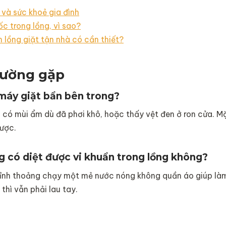
 và sức khoẻ gia đình
c trong lồng, vì sao?
h lồng giặt tận nhà có cần thiết?
hường gặp
máy giặt bẩn bên trong?
có mùi ẩm dù đã phơi khô, hoặc thấy vệt đen ở ron cửa. Mặ
được.
g có diệt được vi khuẩn trong lồng không?
ỉnh thoảng chạy một mẻ nước nóng không quần áo giúp làm
thì vẫn phải lau tay.