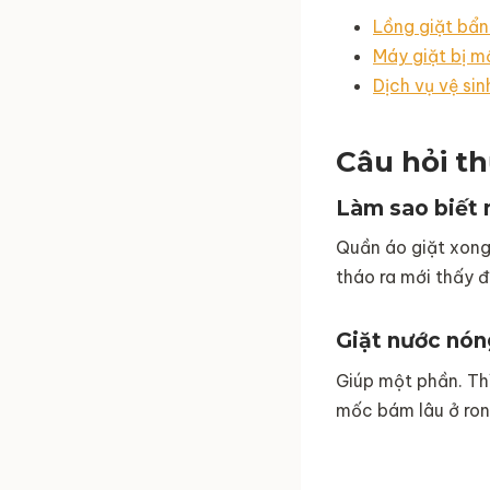
Lồng giặt bẩn
Máy giặt bị mố
Dịch vụ vệ sin
Câu hỏi t
Làm sao biết 
Quần áo giặt xong 
tháo ra mới thấy 
Giặt nước nón
Giúp một phần. Th
mốc bám lâu ở ron 