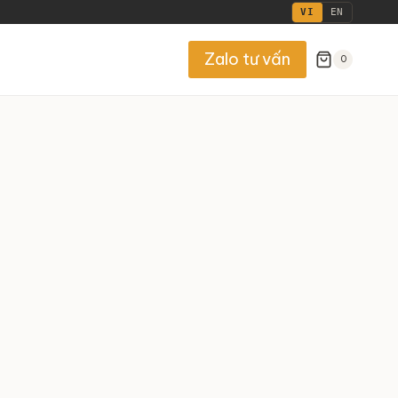
VI
EN
Zalo tư vấn
0