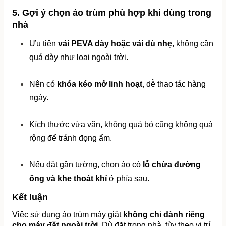
5. Gợi ý chọn áo trùm phù hợp khi dùng trong 
nhà
Ưu tiên 
vải PEVA dày hoặc vải dù nhẹ
, không cần 
quá dày như loại ngoài trời.
Nên có 
khóa kéo mở linh hoạt
, dễ thao tác hàng 
ngày.
Kích thước vừa vặn, không quá bó cũng không quá 
rộng để tránh đọng ẩm.
Nếu đặt gần tường, chọn áo có 
lỗ chừa đường 
ống và khe thoát khí
 ở phía sau.
Kết luận
Việc sử dụng áo trùm máy giặt 
không chỉ dành riêng 
cho máy đặt ngoài trời
. Dù đặt trong nhà, tùy theo vị trí 