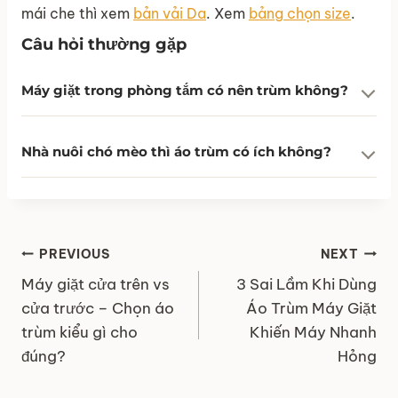
mái che thì xem
bản vải Da
. Xem
bảng chọn size
.
Câu hỏi thường gặp
Máy giặt trong phòng tắm có nên trùm không?
Nhà nuôi chó mèo thì áo trùm có ích không?
Điều
PREVIOUS
NEXT
hướng
Máy giặt cửa trên vs
3 Sai Lầm Khi Dùng
bài
cửa trước – Chọn áo
Áo Trùm Máy Giặt
viết
trùm kiểu gì cho
Khiến Máy Nhanh
đúng?
Hỏng