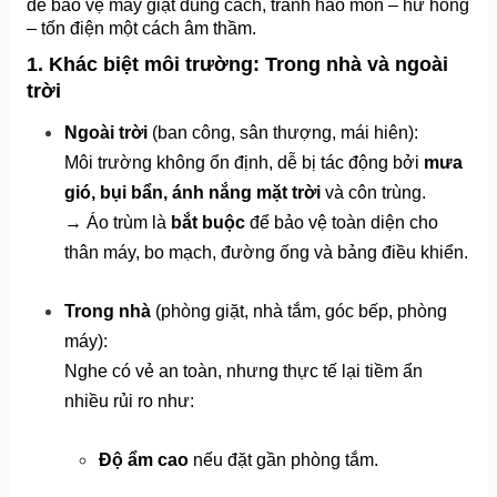
để bảo vệ máy giặt đúng cách, tránh hao mòn – hư hỏng 
– tốn điện một cách âm thầm.
1. Khác biệt môi trường: Trong nhà và ngoài 
trời
Ngoài trời
 (ban công, sân thượng, mái hiên):
Môi trường không ổn định, dễ bị tác động bởi 
mưa 
gió, bụi bẩn, ánh nắng mặt trời
 và côn trùng.
→ Áo trùm là 
bắt buộc
 để bảo vệ toàn diện cho 
thân máy, bo mạch, đường ống và bảng điều khiển.
Trong nhà
 (phòng giặt, nhà tắm, góc bếp, phòng 
máy):
Nghe có vẻ an toàn, nhưng thực tế lại tiềm ẩn 
nhiều rủi ro như:
Độ ẩm cao
 nếu đặt gần phòng tắm.