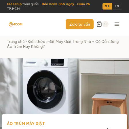
Skip
Freeship
toàn quốc ·
Bảo hành 365 ngày
·
Giao 2h
VI
EN
TP.HCM
to
content
Zalo tư vấn
0
Trang chủ
›
Kiến thức
› Đặt Máy Giặt Trong Nhà – Có Cần Dùng
Áo Trùm Hay Không?
ÁO TRÙM MÁY GIẶT