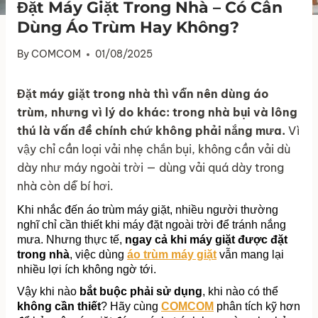
Đặt Máy Giặt Trong Nhà – Có Cần
Dùng Áo Trùm Hay Không?
By
COMCOM
01/08/2025
Đặt máy giặt trong nhà thì vẫn nên dùng áo
trùm, nhưng vì lý do khác: trong nhà bụi và lông
thú là vấn đề chính chứ không phải nắng mưa.
Vì
vậy chỉ cần loại vải nhẹ chắn bụi, không cần vải dù
dày như máy ngoài trời — dùng vải quá dày trong
nhà còn dễ bí hơi.
Khi nhắc đến áo trùm máy giặt, nhiều người thường 
nghĩ chỉ cần thiết khi máy đặt ngoài trời để tránh nắng 
mưa. Nhưng thực tế, 
ngay cả khi máy giặt được đặt 
trong nhà
, việc dùng 
áo trùm máy giặt
 vẫn mang lại 
nhiều lợi ích không ngờ tới.
Vậy khi nào 
bắt buộc phải sử dụng
, khi nào có thể 
không cần thiết
? Hãy cùng 
COMCOM
 phân tích kỹ hơn 