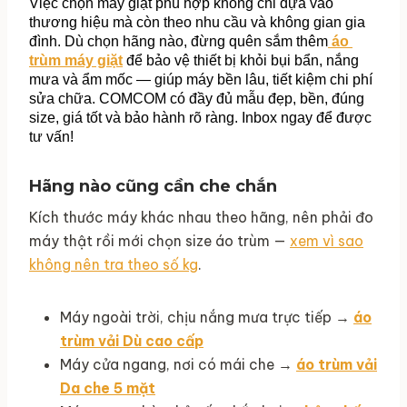
Việc chọn máy giặt phù hợp không chỉ dựa vào 
thương hiệu mà còn theo nhu cầu và không gian gia 
đình. Dù chọn hãng nào, đừng quên sắm thêm
 áo 
trùm máy giặt
 để bảo vệ thiết bị khỏi bụi bẩn, nắng 
mưa và ẩm mốc — giúp máy bền lâu, tiết kiệm chi phí 
sửa chữa. COMCOM có đầy đủ mẫu đẹp, bền, đúng 
size, giá tốt và bảo hành rõ ràng. Inbox ngay để được 
tư vấn!
Hãng nào cũng cần che chắn
Kích thước máy khác nhau theo hãng, nên phải đo
máy thật rồi mới chọn size áo trùm —
xem vì sao
không nên tra theo số kg
.
Máy ngoài trời, chịu nắng mưa trực tiếp →
áo
trùm vải Dù cao cấp
Máy cửa ngang, nơi có mái che →
áo trùm vải
Da che 5 mặt