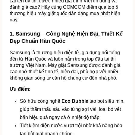
cái tên uy tín, được nhiều gia đình Việt tin dùng và 
đánh giá cao? Hãy cùng COMCOM điểm qua top 5 
thương hiệu máy giặt quốc dân đáng mua nhất hiện 
nay.
1. Samsung – Công Nghệ Hiện Đại, Thiết Kế 
Đẹp Chuẩn Hàn Quốc
Samsung là thương hiệu điện tử, gia dụng nổi tiếng 
đến từ Hàn Quốc và luôn nằm trong top đầu tại thị 
trường Việt Nam. Máy giặt Samsung được đánh giá 
cao nhờ thiết kế tinh tế, hiện đại, phù hợp với nhiều 
không gian sống từ căn hộ chung cư đến nhà phố.
Ưu điểm:
Sở hữu công nghệ 
Eco Bubble
 tạo bọt siêu mịn, 
giúp thẩm thấu sâu vào từng sợi vải, loại bỏ vết 
bẩn hiệu quả ngay cả ở nhiệt độ thấp.
Tiết kiệm điện nước vượt trội nhờ khả năng hòa 
tan bột giặt nhanh chóng.