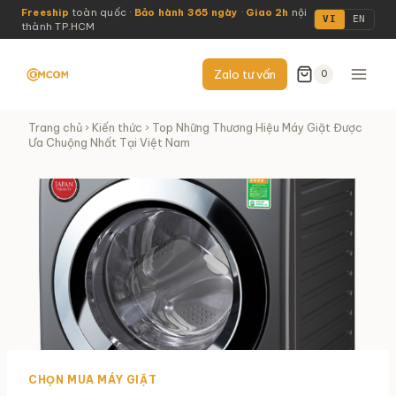
Skip
Freeship
toàn quốc ·
Bảo hành 365 ngày
·
Giao 2h
nội
VI
EN
thành TP.HCM
to
content
Zalo tư vấn
0
Trang chủ
›
Kiến thức
› Top Những Thương Hiệu Máy Giặt Được
Ưa Chuộng Nhất Tại Việt Nam
CHỌN MUA MÁY GIẶT