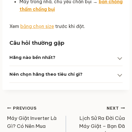
Máy trong nhà, chủ yếu chắn bụi →
bản chống
thấm chống bụi
Xem
bảng chọn size
trước khi đặt.
Câu hỏi thường gặp
Hãng nào bền nhất?
Nên chọn hãng theo tiêu chí gì?
Điều
PREVIOUS
NEXT
hướng
Máy Giặt Inverter Là
Lịch Sử Ra Đời Của
bài
Gì? Có Nên Mua
Máy Giặt – Bạn Đã
viết